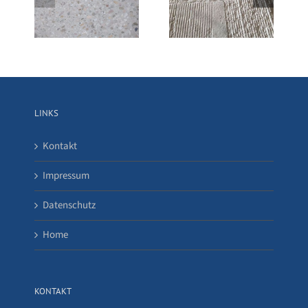
Zoobrücke KVB
fen
Betonfräsen effizient
Haltestelle
Betonsägen, Köln
LINKS
Kontakt
Impressum
Datenschutz
Home
KONTAKT