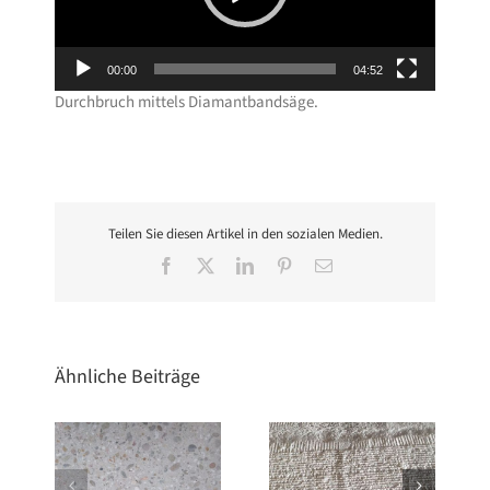
00:00
04:52
Durchbruch mittels Diamantbandsäge.
Teilen Sie diesen Artikel in den sozialen Medien.
Facebook
X
LinkedIn
Pinterest
E-
Mail
Ähnliche Beiträge
Großprojekt