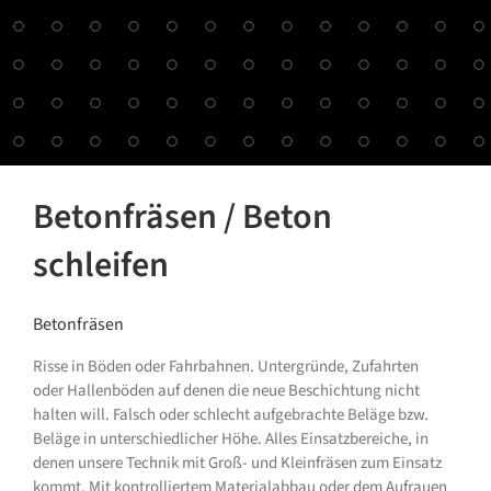
Betonfräsen / Beton
schleifen
Betonfräsen
Risse in Böden oder Fahrbahnen. Untergründe, Zufahrten
oder Hallenböden auf denen die neue Beschichtung nicht
halten will. Falsch oder schlecht aufgebrachte Beläge bzw.
Beläge in unterschiedlicher Höhe. Alles Einsatzbereiche, in
denen unsere Technik mit Groß- und Kleinfräsen zum Einsatz
kommt. Mit kontrolliertem Materialabbau oder dem Aufrauen