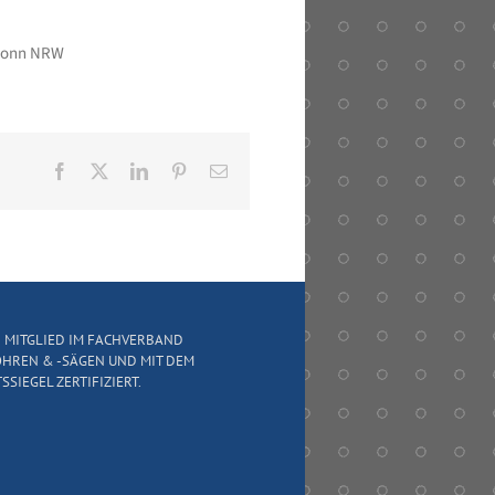
 Bonn NRW
Facebook
X
LinkedIn
Pinterest
E-
Mail
D MITGLIED IM FACHVERBAND
HREN & -SÄGEN UND MIT DEM
SSIEGEL ZERTIFIZIERT.