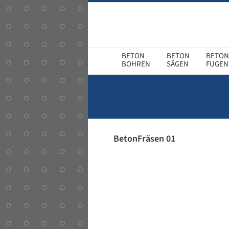
Zum
Inhalt
springen
BOHREN
SÄGEN
FUGEN
BetonFräsen 01