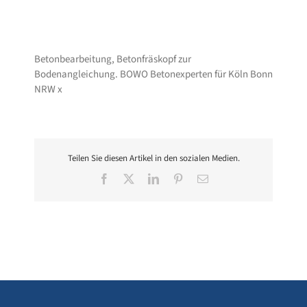
Betonbearbeitung, Betonfräskopf zur
Bodenangleichung. BOWO Betonexperten für Köln Bonn
NRW x
Teilen Sie diesen Artikel in den sozialen Medien.
Facebook
X
LinkedIn
Pinterest
E-
Mail