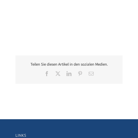
Teilen Sie diesen Artikel in den sozialen Medien.
Facebook
X
LinkedIn
Pinterest
E-
Mail
LINKS