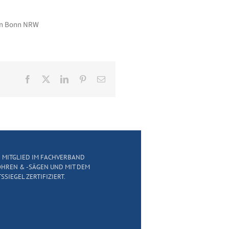
öln Bonn NRW
Facebook
X
LinkedIn
Pinterest
E-
Mail
D MITGLIED IM FACHVERBAND
HREN & -SÄGEN UND MIT DEM
SSIEGEL ZERTIFIZIERT.