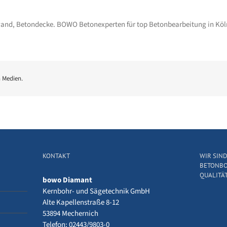
and, Betondecke. BOWO Betonexperten für top Betonbearbeitung in K
n Medien.
KONTAKT
WIR SIN
BETONBO
QUALITÄT
bowo Diamant
Kernbohr- und Sägetechnik GmbH
Alte Kapellenstraße 8-12
53894 Mechernich
Telefon: 02443/9803-0