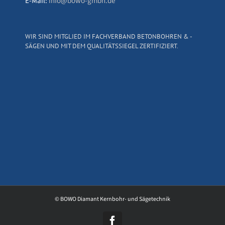
E-Mail:
info@bowo-gmbh.de
WIR SIND MITGLIED IM FACHVERBAND BETONBOHREN & -
SÄGEN UND MIT DEM QUALITÄTSSIEGEL ZERTIFIZIERT.
© BOWO Diamant Kernbohr- und Sägetechnik
Facebook