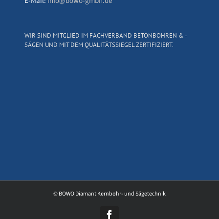
E-Mail:
info@bowo-gmbh.de
WIR SIND MITGLIED IM FACHVERBAND BETONBOHREN & -
SÄGEN UND MIT DEM QUALITÄTSSIEGEL ZERTIFIZIERT.
© BOWO Diamant Kernbohr- und Sägetechnik
Facebook